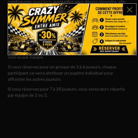
nombreuses
questions
auxquelles vous devrez répondre, afin
de vous plonger au cœur d’une véritable émission TV grandeur
nature.
SESSION EN SOLO OU EN ÉQUIPE EN FONCTION DU
NOMBRE DE JOUEURS.
Nos pupitres de jeu sont conçus pour accueillir 1 à 3 joueurs.
Ainsi, en fonction du nombre de participants, vous pourrez jouer
seul ou par équipe.
Si vous réservez pour un groupe de 3 à 6 joueurs, chaque
participant se verra attribuer un pupitre individuel pour
affronter les autres joueurs.
Si vous réservez pour 7 à 18 joueurs, vous serez alors répartis
par équipe de 2 ou 3.