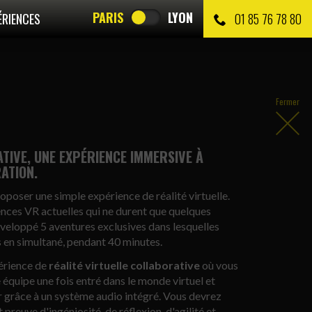
PARIS
LYON
ÉRIENCES
01 85 76 78 80
Fermer
TIVE, UNE EXPÉRIENCE IMMERSIVE À
ATION.
poser une simple expérience de réalité virtuelle.
iences VR actuelles qui ne durent que quelques
éveloppé 5 aventures exclusives dans lesquelles
 en simultané, pendant 40 minutes.
périence de
réalité virtuelle collaborative
où vous
équipe une fois entré dans le monde virtuel et
grâce à un système audio intégré. Vous devrez
preuve d'ingéniosité, de réflexion, d'agilité et