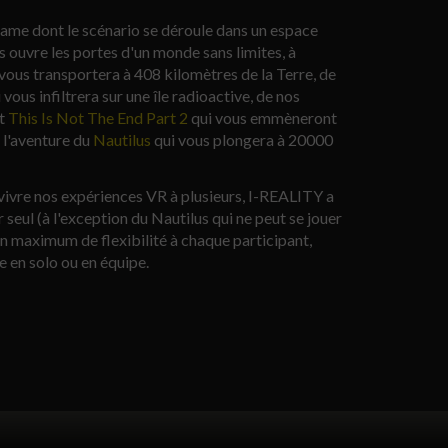
game dont le scénario se déroule dans un espace
ous ouvre les portes d'un monde sans limites, à
vous transportera à 408 kilomètres de la Terre, de
 vous infiltrera sur une île radioactive, de nos
t
This Is Not The End Part 2
qui vous emmèneront
 l'aventure du
Nautilus
qui vous plongera à 20000
 vivre nos expériences VR à plusieurs, I-REALITY a
r seul (à l'exception du Nautilus qui ne peut se jouer
un maximum de flexibilité à chaque participant,
e en solo ou en équipe.