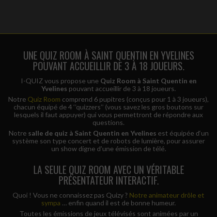
UNE QUIZ ROOM À SAINT QUENTIN EN YVELINES
POUVANT ACCUEILLIR DE 3 À 18 JOUEURS.
I-QUIZ vous propose une
Quiz Room à Saint Quentin en
Yvelines
pouvant accueillir de 3 à 18 joueurs.
Notre
Quiz Room
comprend 6 pupitres (conçus pour 1 à 3 joueurs),
chacun équipé de 4 ‘’quizzers’’ (vous savez les gros boutons sur
lesquels il faut appuyer) qui vous permettront de répondre aux
questions.
Notre
salle de quiz à Saint Quentin en Yvelines
est équipée d‘un
système son type concert et de robots de lumière, pour assurer
un show digne d’une émission de télé.
LA SEULE QUIZ ROOM AVEC UN VÉRITABLE
PRÉSENTATEUR INTERACTIF.
Quoi ! Vous ne connaissez pas Quizy ?
Notre animateur drôle et
sympa
… enfin quand il est de bonne humeur.
Toutes les émissions de jeux télévisés sont animées par un