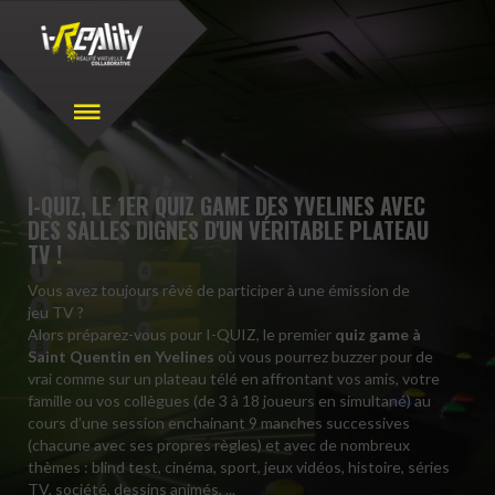
I-QUIZ, LE 1ER QUIZ GAME DES YVELINES AVEC
DES SALLES DIGNES D'UN VÉRITABLE PLATEAU
TV !
Vous avez toujours rêvé de participer à une émission de
jeu TV ?
Alors préparez-vous pour I-QUIZ, le premier
quiz game à
Saint Quentin en Yvelines
où vous pourrez buzzer pour de
vrai comme sur un plateau télé en affrontant vos amis, votre
famille ou vos collègues (de 3 à 18 joueurs en simultané) au
cours d’une session enchainant 9 manches successives
(chacune avec ses propres règles) et avec de nombreux
thèmes : blind test, cinéma, sport, jeux vidéos, histoire, séries
TV, société, dessins animés, ...