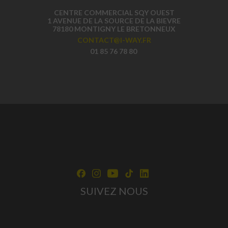
CENTRE COMMERCIAL SQY OUEST
1 AVENUE DE LA SOURCE DE LA BIEVRE
78180 MONTIGNY LE BRETONNEUX
CONTACT@I-WAY.FR
01 85 76 78 80
SUIVEZ NOUS