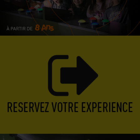
I-QUIZ KIDS : le Quiz Game dès 8 ans !