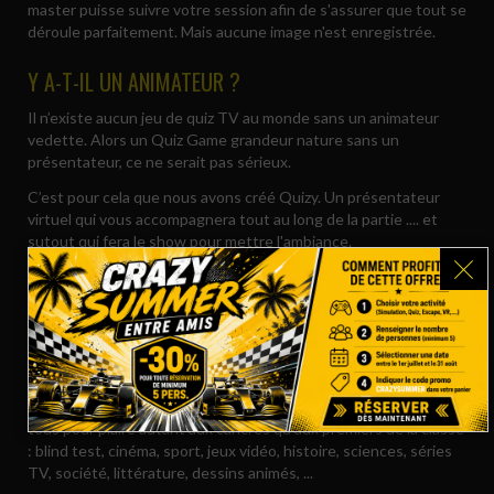
master puisse suivre votre session afin de s'assurer que tout se
déroule parfaitement. Mais aucune image n'est enregistrée.
Y A-T-IL UN ANIMATEUR ?
Il n’existe aucun jeu de quiz TV au monde sans un animateur
vedette. Alors un Quiz Game grandeur nature sans un
présentateur, ce ne serait pas sérieux.
C’est pour cela que nous avons créé Quizy. Un présentateur
virtuel qui vous accompagnera tout au long de la partie .... et
sutout qui fera le show pour mettre l'ambiance.
FAUT-IL ÊTRE CULTIVÉ POUR S'AMUSER ?
Nos questions sont essentiellement inspirées de la culture
populaire et non de la culture générale traditionnelle telle qu'on
l'apprend à l'école.
Les thèmes de nos questionnaires sont variés et accessibles à
tous pour plaire autant aux cancres qu’aux premiers de la classe
: blind test, cinéma, sport, jeux vidéo, histoire, sciences, séries
TV, société, littérature, dessins animés, ...