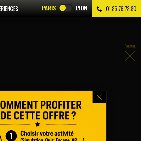
PARIS
LYON
ÉRIENCES
01 85 76 78 80
Fermer