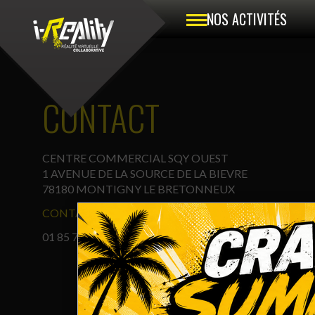
NOS ACTIVITÉS
CONTACT
CENTRE COMMERCIAL SQY OUEST
1 AVENUE DE LA SOURCE DE LA BIEVRE
78180 MONTIGNY LE BRETONNEUX
CONTACT@I-WAY.FR
01 85 76 78 80