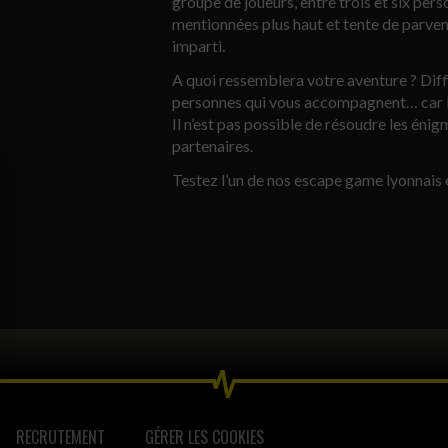
groupe de joueurs, entre trois et six pers
mentionnées plus haut et tente de parvenir
imparti.
A quoi ressemblera votre aventure ? Diff
personnes qui vous accompagnent… car bie
Il n’est pas possible de résoudre les énig
partenaires.
Testez l’un de nos escape game lyonnais
 vos Options
RECRUTEMENT
GÉRER LES COOKIES