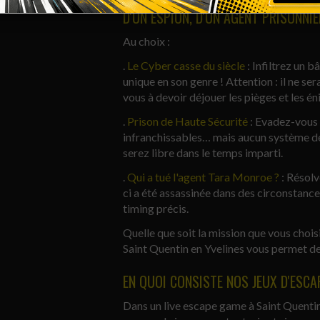
LIVE ESCAPE GAME À SAINT QUENTIN
D'UN ESPION, D'UN AGENT PRISONNI
Au choix :
.
Le Cyber casse du siècle
: Infiltrez un 
unique en son genre ! Attention : il ne se
vous à devoir déjouer les pièges et les é
.
Prison de Haute Sécurité
: Evadez-vous 
infranchissables… mais aucun système de s
serez libre dans le temps imparti.
.
Qui a tué l'agent Tara Monroe ?
: Résolv
ci a été assassinée dans des circonstance
timing précis.
Quelle que soit la mission que vous cho
Saint Quentin en Yvelines vous permet d
EN QUOI CONSISTE NOS JEUX D'ESCA
Dans un live escape game à Saint Quentin