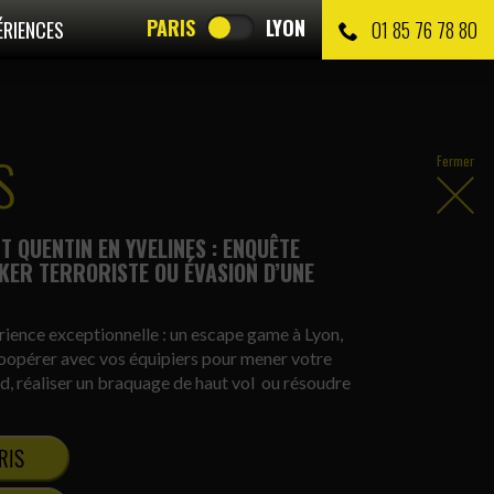
PARIS
LYON
ÉRIENCES
01 85 76 78 80
S
Fermer
T QUENTIN EN YVELINES : ENQUÊTE
KER TERRORISTE OU ÉVASION D’UNE
ience exceptionnelle : un escape game à Lyon,
 coopérer avec vos équipiers pour mener votre
rd, réaliser un braquage de haut vol ou résoudre