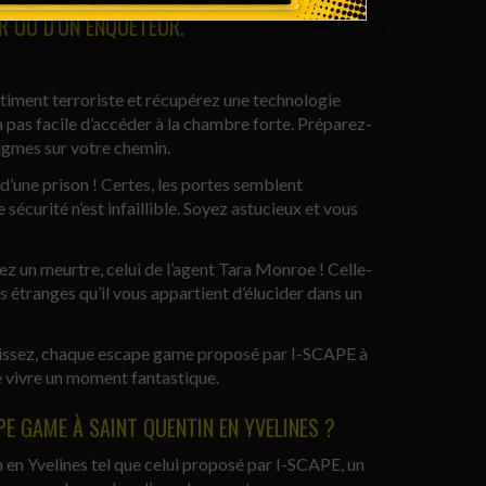
 EN YVELINES : GLISSEZ-VOUS DANS LA PEAU
ER OU D'UN ENQUÊTEUR.
bâtiment terroriste et récupérez une technologie
ra pas facile d’accéder à la chambre forte. Préparez-
nigmes sur votre chemin.
d’une prison ! Certes, les portes semblent
écurité n’est infaillible. Soyez astucieux et vous
ez un meurtre, celui de l’agent Tara Monroe ! Celle-
s étranges qu’il vous appartient d’élucider dans un
isissez, chaque escape game proposé par I-SCAPE à
e vivre un moment fantastique.
PE GAME À SAINT QUENTIN EN YVELINES ?
 en Yvelines tel que celui proposé par I-SCAPE, un